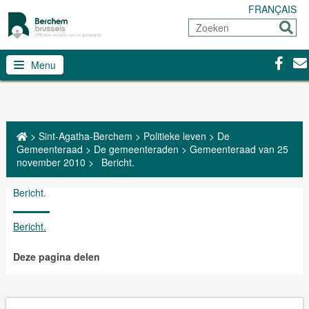
FRANÇAIS
Zoeken
Sturen
Facebo
Con
Menu
>
Sint-Agatha-Berchem
>
Politieke leven
>
De
Gemeenteraad
>
De gemeenteraden
>
Gemeenteraad van 25
november 2010
>
Bericht.
Bericht.
Bericht.
Deze pagina delen