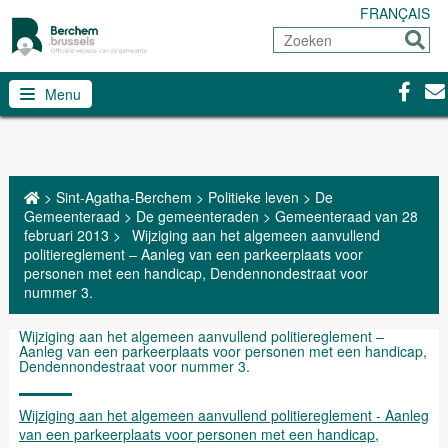
FRANÇAIS
Zoeken
Sturen
Facebo
Con
Menu
>
Sint-Agatha-Berchem
>
Politieke leven
>
De
Gemeenteraad
>
De gemeenteraden
>
Gemeenteraad van 28
februari 2013
>
Wijziging aan het algemeen aanvullend
politiereglement – Aanleg van een parkeerplaats voor
personen met een handicap, Dendennondestraat voor
nummer 3.
Wijziging aan het algemeen aanvullend politiereglement –
Aanleg van een parkeerplaats voor personen met een handicap,
Dendennondestraat voor nummer 3.
Wijziging aan het algemeen aanvullend politiereglement - Aanleg
van een parkeerplaats voor personen met een handicap,