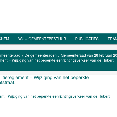
RCHEM
WIJ – GEMEENTEBESTUUR
PUBLICATIES
TRAN
meenteraad
>
De gemeenteraden
>
Gemeenteraad van 28 februari 2
ement – Wijziging van het beperkte éénrichtingsverkeer van de Hubert
itiereglement – Wijziging van het beperkte
tstraat.
nt - Wijziging van het beperkte éénrichtingsverkeer van de Hubert