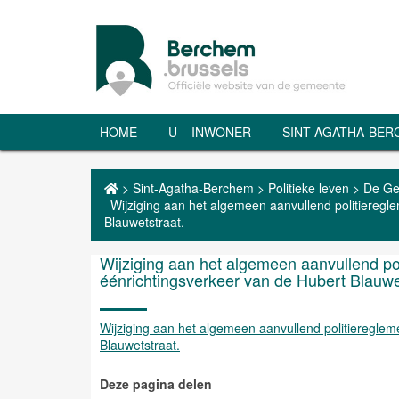
HOME
U – INWONER
SINT-AGATHA-BE
>
Sint-Agatha-Berchem
>
Politieke leven
>
De Ge
Wijziging aan het algemeen aanvullend politieregl
Blauwetstraat.
Wijziging aan het algemeen aanvullend pol
éénrichtingsverkeer van de Hubert Blauwe
Wijziging aan het algemeen aanvullend politieregleme
Blauwetstraat.
Deze pagina delen