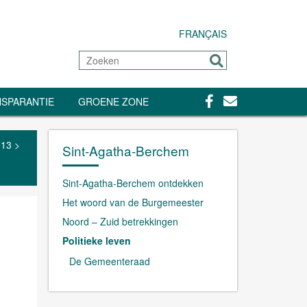
FRANÇAIS
Zoeken
Sturen
Facebook
Contact
SPARANTIE
GROENE ZONE
013
>
Sint-Agatha-Berchem
Sint-Agatha-Berchem ontdekken
Het woord van de Burgemeester
Noord – Zuid betrekkingen
Politieke leven
De Gemeenteraad