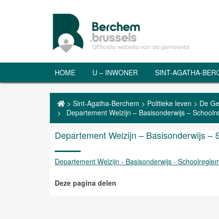
HOME
U – INWONER
SINT-AGATHA-BE
>
Sint-Agatha-Berchem
>
Politieke leven
>
De Ge
>
Departement Welzijn – Basisonderwijs – Schoolr
Departement Welzijn – Basisonderwijs – S
Departement Welzijn - Basisonderwijs - Schoolreglem
Deze pagina delen