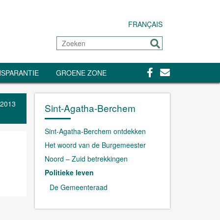
FRANÇAIS
Zoeken
Sturen
Facebook
Contact
SPARANTIE
GROENE ZONE
 2013
Sint-Agatha-Berchem
Sint-Agatha-Berchem ontdekken
Het woord van de Burgemeester
Noord – Zuid betrekkingen
Politieke leven
De Gemeenteraad