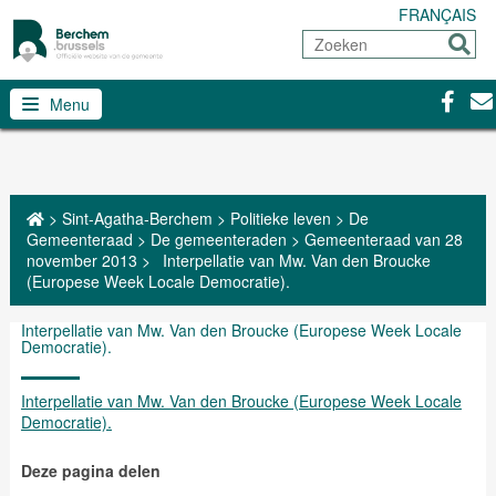
FRANÇAIS
Zoeken
Sturen
Facebo
Con
Menu
>
Sint-Agatha-Berchem
>
Politieke leven
>
De
Gemeenteraad
>
De gemeenteraden
>
Gemeenteraad van 28
november 2013
>
Interpellatie van Mw. Van den Broucke
(Europese Week Locale Democratie).
Interpellatie van Mw. Van den Broucke (Europese Week Locale
Democratie).
Interpellatie van Mw. Van den Broucke (Europese Week Locale
Democratie).
Deze pagina delen