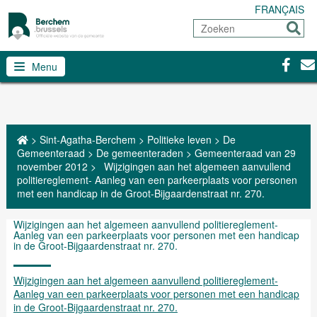
FRANÇAIS
Zoeken
Sturen
Facebo
Con
Menu
>
Sint-Agatha-Berchem
>
Politieke leven
>
De
Gemeenteraad
>
De gemeenteraden
>
Gemeenteraad van 29
november 2012
>
Wijzigingen aan het algemeen aanvullend
politiereglement- Aanleg van een parkeerplaats voor personen
met een handicap in de Groot-Bijgaardenstraat nr. 270.
Wijzigingen aan het algemeen aanvullend politiereglement-
Aanleg van een parkeerplaats voor personen met een handicap
in de Groot-Bijgaardenstraat nr. 270.
Wijzigingen aan het algemeen aanvullend politiereglement-
Aanleg van een parkeerplaats voor personen met een handicap
in de Groot-Bijgaardenstraat nr. 270.