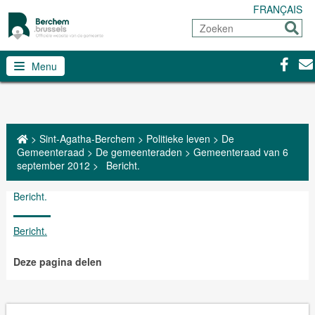
FRANÇAIS
Zoeken
Sturen
Facebo
Con
Menu
>
Sint-Agatha-Berchem
>
Politieke leven
>
De
Gemeenteraad
>
De gemeenteraden
>
Gemeenteraad van 6
september 2012
>
Bericht.
Bericht.
Bericht.
Deze pagina delen