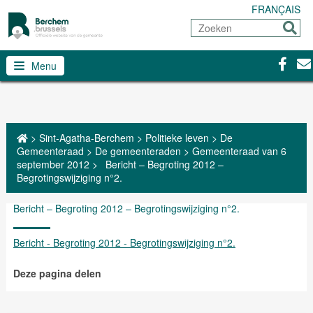
FRANÇAIS
Zoeken
Sturen
Facebo
Con
Menu
>
Sint-Agatha-Berchem
>
Politieke leven
>
De
Gemeenteraad
>
De gemeenteraden
>
Gemeenteraad van 6
september 2012
>
Bericht – Begroting 2012 –
Begrotingswijziging n°2.
Bericht – Begroting 2012 – Begrotingswijziging n°2.
Bericht - Begroting 2012 - Begrotingswijziging n°2.
Deze pagina delen