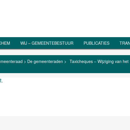
RCHEM
WIJ – GEMEENTEBESTUUR
PUBLICATIES
TRAN
meenteraad
>
De gemeenteraden
>
Taxicheques – Wijziging van het
t.