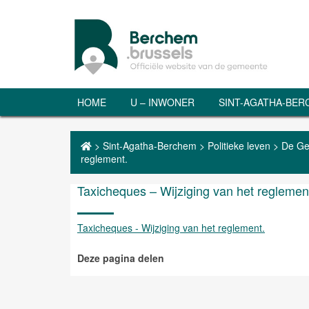
HOME
U – INWONER
SINT-AGATHA-BE
>
Sint-Agatha-Berchem
>
Politieke leven
>
De Ge
reglement.
Taxicheques – Wijziging van het reglemen
Taxicheques - Wijziging van het reglement.
Deze pagina delen