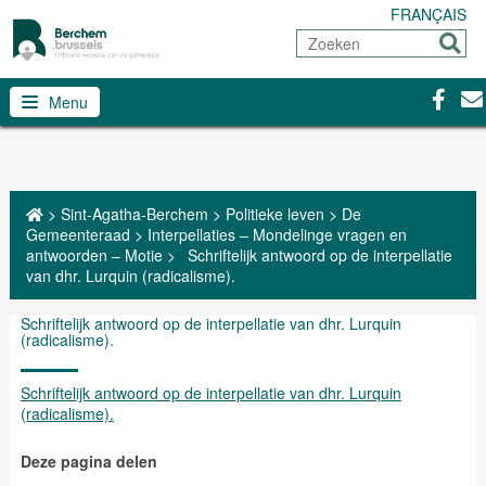
FRANÇAIS
Zoeken
Sturen
Facebo
Con
Menu
>
Sint-Agatha-Berchem
>
Politieke leven
>
De
Gemeenteraad
>
Interpellaties – Mondelinge vragen en
antwoorden – Motie
>
Schriftelijk antwoord op de interpellatie
van dhr. Lurquin (radicalisme).
Schriftelijk antwoord op de interpellatie van dhr. Lurquin
(radicalisme).
Schriftelijk antwoord op de interpellatie van dhr. Lurquin
(radicalisme).
Deze pagina delen