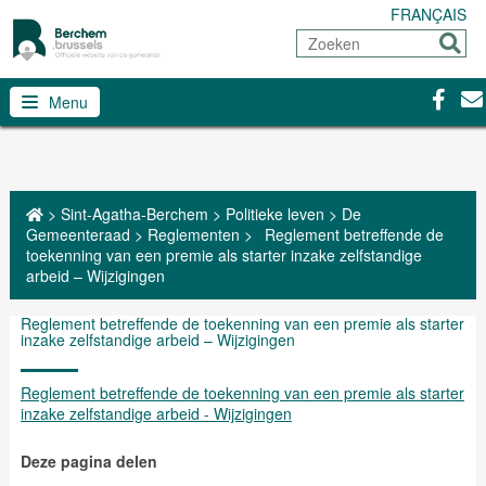
FRANÇAIS
Zoeken
Sturen
Facebo
Con
Menu
>
Sint-Agatha-Berchem
>
Politieke leven
>
De
Gemeenteraad
>
Reglementen
>
Reglement betreffende de
toekenning van een premie als starter inzake zelfstandige
arbeid – Wijzigingen
Reglement betreffende de toekenning van een premie als starter
inzake zelfstandige arbeid – Wijzigingen
Reglement betreffende de toekenning van een premie als starter
inzake zelfstandige arbeid - Wijzigingen
Deze pagina delen