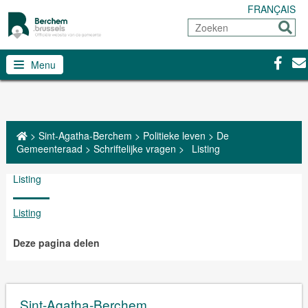
FRANÇAIS
Zoeken
Sturen
Facebo
Con
Menu
>
Sint-Agatha-Berchem
>
Politieke leven
>
De
Gemeenteraad
>
Schriftelijke vragen
>
Listing
Listing
Listing
Deze pagina delen
Sint-Agatha-Berchem