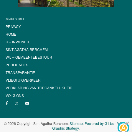
MIJN STAD
PRIVACY
HOME
U – INWONER
SINT-AGATHA-BERCHEM
WIJ – GEMEENTEBESTUUR
PUBLICATIES
TRANSPARANTIE
VLIEGTUIGVERKEER
VERKLARING VAN TOEGANKELIJKHEID
VOLG ONS
© 2026 Copyright Sint-Agatha-Berchem.
Sitemap
.
Powered by G1.be - Web &
Graphic Strategy
.