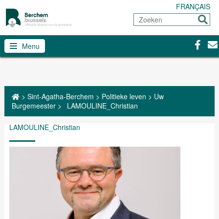
FRANÇAIS
Zoeken
Sturen
Facebo
Con
Menu
>
Sint-Agatha-Berchem
>
Politieke leven
>
Uw
Burgemeester
>
LAMOULINE_Christian
LAMOULINE_Christian