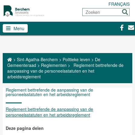
FRANÇAIS
Zoeken
Sturen
Facebo
Con
Menu
>
Sint-Agatha-Berchem
>
Politieke leven
>
De
Gemeenteraad
>
Reglementen
>
Reglement bettrefende de
aanpassing van de personeelsstatuten en het
arbeidsreglement
Reglement bettrefende de aanpassing van de
personeelsstatuten en het arbeidsreglement
Reglement bettrefende de aanpassing van de
personeelsstatuten en het arbeidsreglement
Deze pagina delen