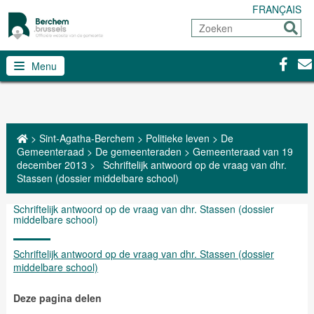
FRANÇAIS
Zoeken
Sturen
Facebo
Con
Menu
>
Sint-Agatha-Berchem
>
Politieke leven
>
De
Gemeenteraad
>
De gemeenteraden
>
Gemeenteraad van 19
december 2013
>
Schriftelijk antwoord op de vraag van dhr.
Stassen (dossier middelbare school)
Schriftelijk antwoord op de vraag van dhr. Stassen (dossier
middelbare school)
Schriftelijk antwoord op de vraag van dhr. Stassen (dossier
middelbare school)
Deze pagina delen