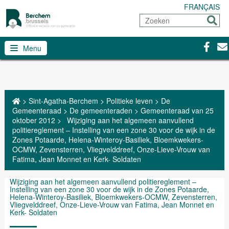
FRANÇAIS
Zoeken
Sturen
Facebo
Con
Menu
>
Sint-Agatha-Berchem
>
Politieke leven
>
De
Gemeenteraad
>
De gemeenteraden
>
Gemeenteraad van 25
oktober 2012
>
Wijziging aan het algemeen aanvullend
politiereglement – Instelling van een zone 30 voor de wijk in de
Zones Potaarde, Helena-Winteroy-Basiliek, Bloemkwekers-
OCMW, Zevensterren, Vliegvelddreef, Onze-Lieve-Vrouw van
Fatima, Jean Monnet en Kerk- Soldaten
Wijziging aan het algemeen aanvullend politiereglement –
Instelling van een zone 30 voor de wijk in de Zones Potaarde,
Helena-Winteroy-Basiliek, Bloemkwekers-OCMW, Zevensterren,
Vliegvelddreef, Onze-Lieve-Vrouw van Fatima, Jean Monnet en
Kerk- Soldaten