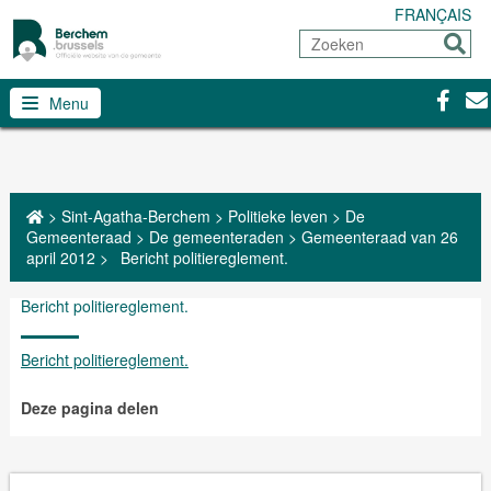
FRANÇAIS
Zoeken
Sturen
Facebo
Con
Menu
>
Sint-Agatha-Berchem
>
Politieke leven
>
De
Gemeenteraad
>
De gemeenteraden
>
Gemeenteraad van 26
april 2012
>
Bericht politiereglement.
Bericht politiereglement.
Bericht politiereglement.
Deze pagina delen