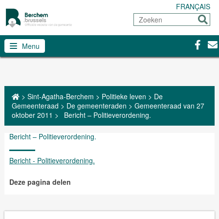
FRANÇAIS
Zoeken
Sturen
Facebo
Con
Menu
>
Sint-Agatha-Berchem
>
Politieke leven
>
De
Gemeenteraad
>
De gemeenteraden
>
Gemeenteraad van 27
oktober 2011
>
Bericht – Politieverordening.
Bericht – Politieverordening.
Bericht - Politieverordening.
Deze pagina delen