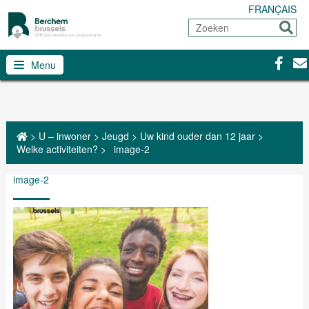
FRANÇAIS
Zoeken
Sturen
Facebo
Con
Menu
>
U – inwoner
>
Jeugd
>
Uw kind ouder dan 12 jaar
>
Welke activiteiten?
>
image-2
image-2