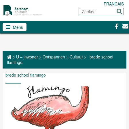
FRANÇAIS
Zoeken
Sturen
Facebo
Con
Menu
>
U – inwoner
>
Ontspannen
>
Cultuur
>
brede school
flamingo
brede school flamingo