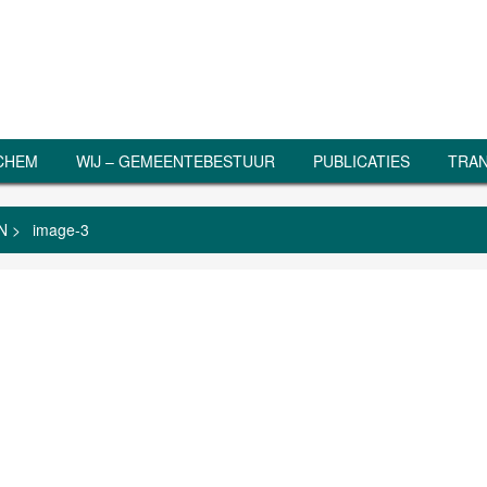
RCHEM
WIJ – GEMEENTEBESTUUR
PUBLICATIES
TRAN
N
>
image-3