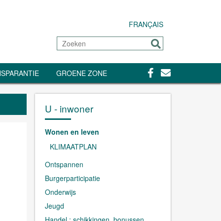
FRANÇAIS
Zoeken
Sturen
Facebook
Contact
SPARANTIE
GROENE ZONE
U - inwoner
Wonen en leven
KLIMAATPLAN
Ontspannen
Burgerparticipatie
Onderwijs
Jeugd
Handel : schikkingen, bonussen,