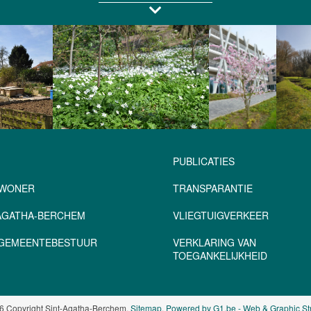
PUBLICATIES
NWONER
TRANSPARANTIE
-AGATHA-BERCHEM
VLIEGTUIGVERKEER
– GEMEENTEBESTUUR
VERKLARING VAN
TOEGANKELIJKHEID
6 Copyright Sint-Agatha-Berchem.
Sitemap
.
Powered by G1.be - Web & Graphic St