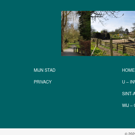
MIJN STAD
HOME
PRIVACY
U – I
SINT
WIJ 
© 202