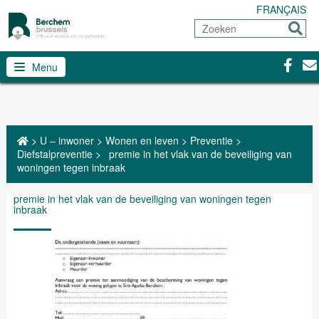
FRANÇAIS
Zoeken
Sturen
Facebo
Con
Menu
>
U – inwoner
>
Wonen en leven
>
Preventie
>
Diefstalpreventie
>
premie in het vlak van de beveiliging van
woningen tegen inbraak
premie in het vlak van de beveiliging van woningen tegen
inbraak