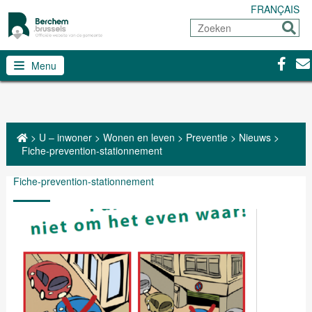
FRANÇAIS
Zoeken
Sturen
Facebo
Con
Menu
>
U – inwoner
>
Wonen en leven
>
Preventie
>
Nieuws
>
Fiche-prevention-stationnement
Fiche-prevention-stationnement