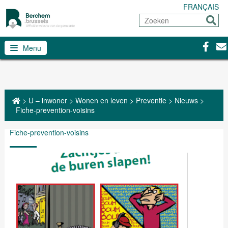
FRANÇAIS
Zoeken
Sturen
Facebo
Con
Menu
>
U – inwoner
>
Wonen en leven
>
Preventie
>
Nieuws
>
Fiche-prevention-voisins
Fiche-prevention-voisins