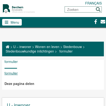
FRANÇAIS
Zoeken
Sturen
Facebo
Con
Menu
>
U – inwoner
>
Wonen en leven
>
Stedenbouw
>
Stedenbouwkundige inlichtingen
>
formulier
formulier
formulier
Deze pagina delen
U - inwoner