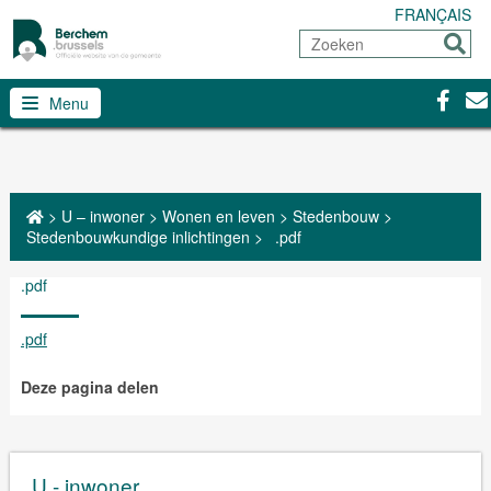
FRANÇAIS
Zoeken
Sturen
Facebo
Con
Menu
>
U – inwoner
>
Wonen en leven
>
Stedenbouw
>
Stedenbouwkundige inlichtingen
>
.pdf
.pdf
.pdf
Deze pagina delen
U - inwoner