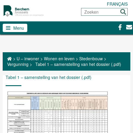
FRANÇAIS
Zoeken
Sturen
Facebo
Con
Menu
>
U – inwoner
>
Wonen en leven
>
Stedenbouw
>
Vergunning
>
Tabel 1 – samenstelling van het dossier (.pdf)
Tabel 1 – samenstelling van het dossier (.pdf)